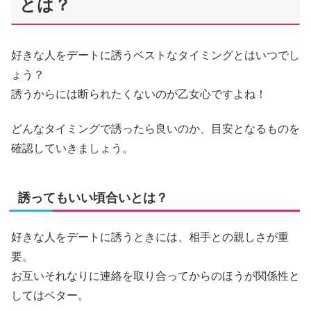
とは？
好きな人をデートに誘うベストなタイミングとはいつでし
ょう？
誘うからには断られたくないのが乙女心ですよね！
どんなタイミングで誘ったら良いのか、目安となるものを
確認していきましょう。
誘ってもいい頃合いとは？
好きな人をデートに誘うときには、相手との親しさが重
要。
お互いそれなりに連絡を取り合ってからのほうが関係性と
してはベター。