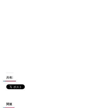
共有:
関連