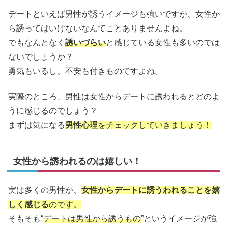
デートといえば男性が誘うイメージも強いですが、女性か
ら誘ってはいけないなんてことありませんよね。
でもなんとなく
誘いづらい
と感じている女性も多いのでは
ないでしょうか？
勇気もいるし、不安も付きものですよね。
実際のところ、男性は女性からデートに誘われるとどのよ
うに感じるのでしょう？
まずは気になる
男性心理
をチェックしていきましょう！
女性から誘われるのは嬉しい！
実は多くの男性が、
女性からデートに誘うわれることを嬉
しく感じる
のです。
そもそも“
デートは男性から誘うもの
”というイメージが強