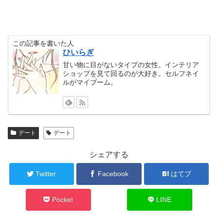
この記事を書いた人
ひいらぎ
甘い物に目がないタイプの女性。インテリア
ショップを見て回るのが大好き。セルフネイ
ルがマイブーム。
デート
デート
シェアする
Twitter
Facebook
はてブ
Pocket
LINE