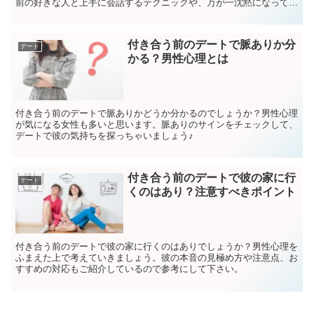
前の好きな人と上手に会話するテクニックや、万が一沈黙になってし
まった時の対処法などまとめてみました。
付き合う前のデートで脈ありか分
デート
かる？男性心理とは
付き合う前のデートで脈ありかどうか分かるのでしょうか？男性心理
が気になる女性も多いと思います。脈ありのサインをチェックして、
デートで彼の気持ちを探っちゃいましょう♪
付き合う前のデートで彼の家に行
デート
くのはあり？注意すべきポイント
付き合う前のデートで彼の家に行くのはありでしょうか？男性心理を
ふまえた上で考えていきましょう。彼の本音の見極め方や注意点、お
すすめの対応もご紹介しているので参考にして下さい。