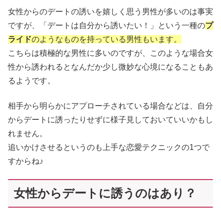
女性からのデートの誘いを嬉しく思う男性が多いのは事実
ですが、「デートは自分から誘いたい！」という一種の
プ
ライド
のようなものを持っている男性もいます。
こちらは積極的な男性に多いのですが、このような場合女
性から誘われるとなんだか少し微妙な心境になることもあ
るようです。
相手から明らかにアプローチされている場合などは、自分
からデートに誘ったりせずに様子見しておいていいかもし
れません。
追いかけさせるというのも上手な恋愛テクニックの1つで
すからね♪
女性からデートに誘うのはあり？