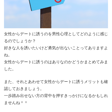
女性からデートに誘うのを男性心理としてどのように感じ
るのでしょうか？
好きな人を誘いたいけど勇気が出ないことってありますよ
ね。
女性からデートに誘うのはありなのかどうかまとめてみま
した。
また、それとあわせて女性からデートに誘うメリットも確
認しておきましょう。
一歩踏み出せない方の背中を押すきっかけになるかもしれ
ませんね＾＾