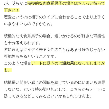
が、明らかに
積極的な肉食系男子の場合はちょっと待って
下さい！
恋愛というのは相手のタイプに合わせることでより上手く
いきやすいものですからね。
積極的な肉食系男子の場合、追いかけるのが好きな可能性
も十分考えられます。
逆に言えばグイグイ来る女性のことはあまり好みじゃない
可能性もあるということです。
このような場合
デートに誘うのは
逆効果
になってしまうか
も。
結構長い間良い感じの関係を続けているのにいまいち進展
しないな、という時の切り札として、こちらからデートに
誘ってみるなどしてみるといいかもしれませんよ。